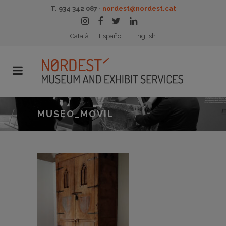
T. 934 342 087 ·
nordest@nordest.cat
Català
Español
English
MUSEO_MOVIL