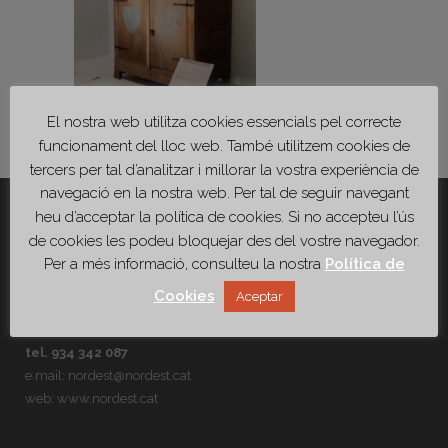
El nostra web utilitza cookies essencials pel correcte
funcionament del lloc web. També utilitzem cookies de
tercers per tal d’analitzar i millorar la vostra experiència de
navegació en la nostra web. Per tal de seguir navegant
heu d’acceptar la política de cookies. Si no accepteu l’ús
de cookies les podeu bloquejar des del vostre navegador.
Per a més informació, consulteu la nostra
Política de
NORDEST
Cookies
Aceptar
c/Ballester, 67
08023 Barcelona
tel. 934 342 087
e.mail:
nordest@nordest.cat
web:
www.nordest.cat