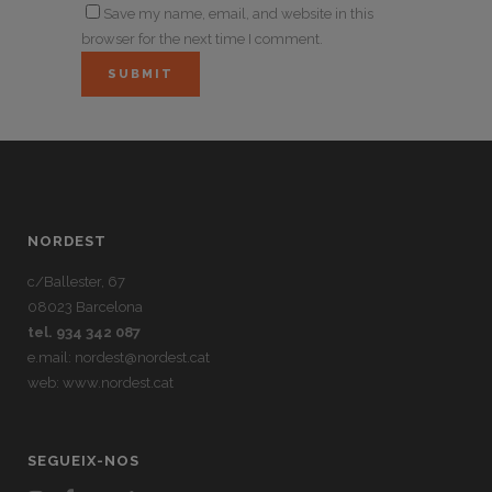
Save my name, email, and website in this
browser for the next time I comment.
NORDEST
c/Ballester, 67
08023 Barcelona
tel. 934 342 087
e.mail:
nordest@nordest.cat
web:
www.nordest.cat
SEGUEIX-NOS