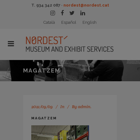
T. 934 342 087 ·
nordest@nordest.cat
Català
Español
English
MAGATZEM
2021/09/09
In
By
admin.
MAGATZEM