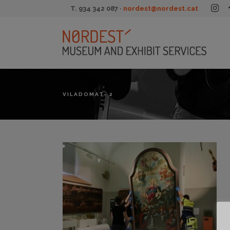
T. 934 342 087 ·
nordest@nordest.cat
VILADOMAT- 2