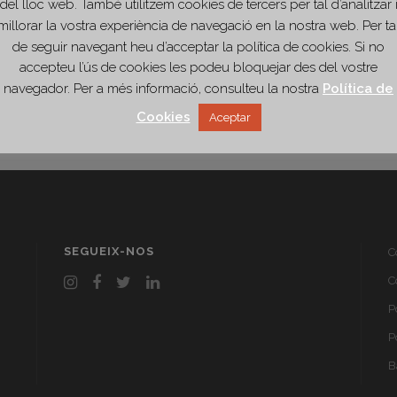
del lloc web. També utilitzem cookies de tercers per tal d’analitzar 
millorar la vostra experiència de navegació en la nostra web. Per ta
de seguir navegant heu d’acceptar la política de cookies. Si no
accepteu l’ús de cookies les podeu bloquejar des del vostre
navegador. Per a més informació, consulteu la nostra
Política de
Cookies
Aceptar
SEGUEIX-NOS
C
C
P
P
B