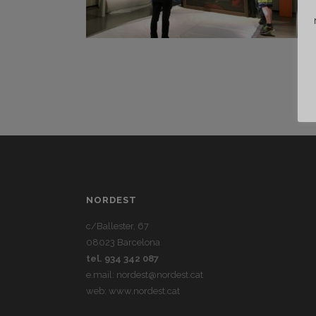
NORDEST
c/Ballester, 67
08023 Barcelona
tel. 934 342 087
e.mail:
nordest@nordest.cat
web:
www.nordest.cat