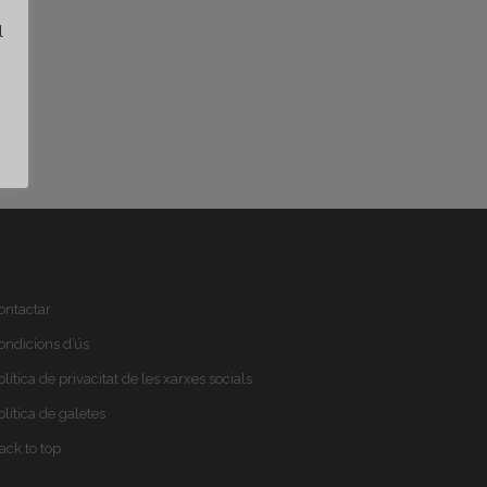
i
l
ontactar
ondicions d’ús
olítica de privacitat de les xarxes socials
olítica de galetes
ack to top