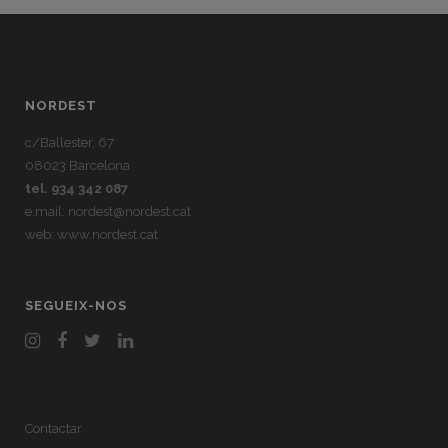
NORDEST
c/Ballester, 67
08023 Barcelona
tel. 934 342 087
e.mail:
nordest@nordest.cat
web:
www.nordest.cat
SEGUEIX-NOS
Contactar