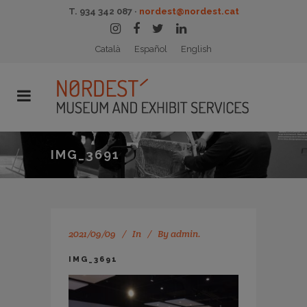
T. 934 342 087 ·
nordest@nordest.cat
Català
Español
English
IMG_3691
2021/09/09
In
By
admin.
IMG_3691