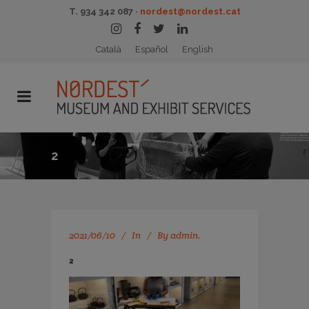
T. 934 342 087 ·
nordest@nordest.cat
Català
Español
English
2
2021/06/10
In
By
admin.
2